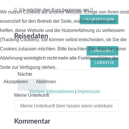
Ich möchte den Kurs beginnen am
Wir nutzen Cookies auf unserer Website. Einige von ihnen sind
KURSBEGINN
essenziell für den Betrieb der Seite, während andere uns
helfen, diese Website und die Nutzererfahrung zu verbessern
Reisedaten
(Tracking Cookies). Sie können selbst entscheiden, ob Sie die
Cookies zulassen möchten. Bitte beachten Sie, dass bei einer
ANKUNFT
Ablehnung womöglich nicht mehr alle Funktionalitäten der
ABREISE
Seite zur Verfügung stehen.
Nächte
Akzeptieren
Ablehnen
Weitere Informationen
|
Impressum
Meine Unterkunft
Kommentar