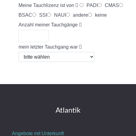
Meine Tauchlizenz ist von
PADI
CMAS
BSAC
SSI
NAUI
andere
keine
Anzahl meiner Tauchgänge
mein letzter Tauchgang war
Atlantik
Angebote mit Unterkunft