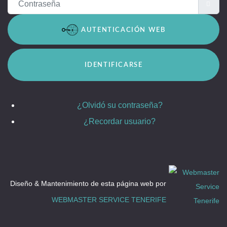
Contraseña
MO
AUTENTICACIÓN WEB
IDENTIFICARSE
¿Olvidó su contraseña?
¿Recordar usuario?
Diseño & Mantenimiento de esta página web por
WEBMASTER SERVICE TENERIFE