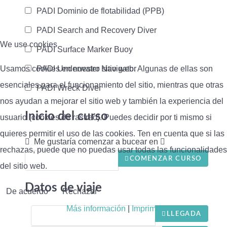
PADI Dominio de flotabilidad (PPB)
PADI Search and Recovery Diver
We use cookies
PADI Surface Marker Buoy
Usamos cookies en nuestro sitio web. Algunas de ellas son
PADI Underwater Navigator
esenciales para el funcionamiento del sitio, mientras que otras
PADI Wreck Diver
nos ayudan a mejorar el sitio web y también la experiencia del
Inicio del curso
usuario (cookies de rastreo). Puedes decidir por ti mismo si
quieres permitir el uso de las cookies. Ten en cuenta que si las
Me gustaría comenzar a bucear en
rechazas, puede que no puedas usar todas las funcionalidades
COMENZAR CURSO
del sitio web.
Datos de viaje
De acuerdo
Rechazar
Más información
|
Imprimir
LLEGADA