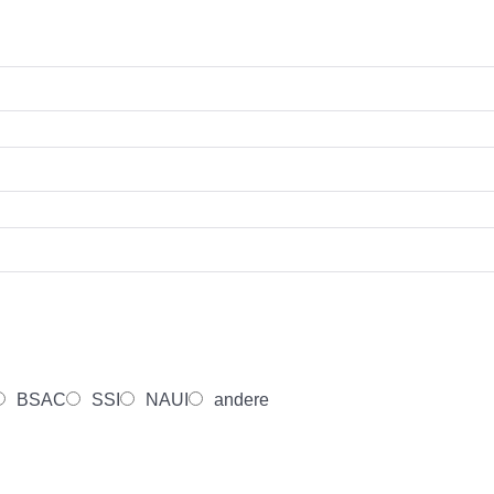
BSAC
SSI
NAUI
andere