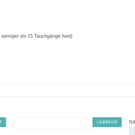
u weniger als 15 Tauchgänge hast)
Nä
T
ABREISE