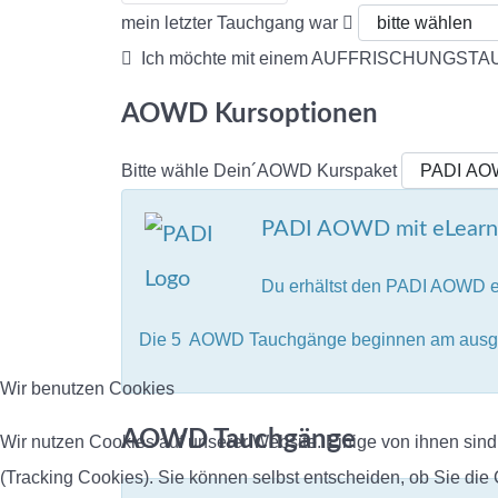
mein letzter Tauchgang war
Ich möchte mit einem AUFFRISCHUNGST
AOWD Kursoptionen
Bitte wähle Dein´AOWD Kurspaket
PADI AOWD mit eLearn
Du erhältst den PADI AOWD 
Die 5 AOWD Tauchgänge beginnen am ausge
Wir benutzen Cookies
AOWD Tauchgänge
Wir nutzen Cookies auf unserer Website. Einige von ihnen sind
(Tracking Cookies). Sie können selbst entscheiden, ob Sie die