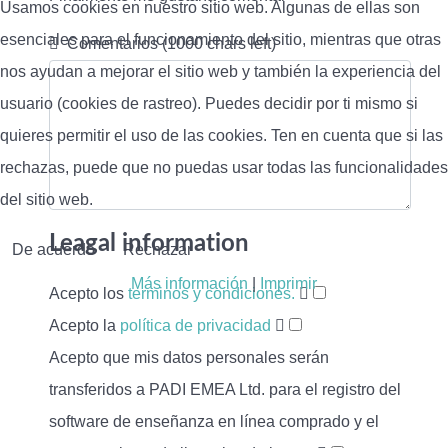
Usamos cookies en nuestro sitio web. Algunas de ellas son
esenciales para el funcionamiento del sitio, mientras que otras
Comentarios
(1000 chars left)
nos ayudan a mejorar el sitio web y también la experiencia del
usuario (cookies de rastreo). Puedes decidir por ti mismo si
quieres permitir el uso de las cookies. Ten en cuenta que si las
rechazas, puede que no puedas usar todas las funcionalidades
del sitio web.
Leagal information
De acuerdo
Rechazar
Más información
|
Imprimir
Acepto los
terminos y condiciones.
Acepto la
política de privacidad
Acepto que mis datos personales serán
transferidos a PADI EMEA Ltd. para el registro del
software de enseñanza en línea comprado y el