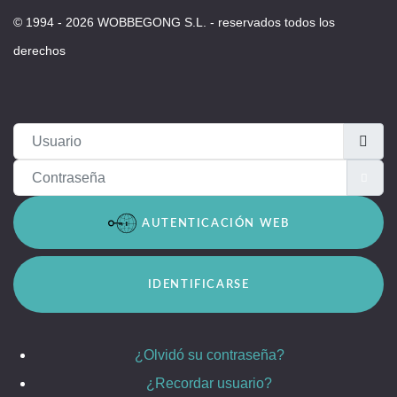
© 1994 - 2026 WOBBEGONG S.L. - reservados todos los
derechos
Usuario
Contraseña
MO
AUTENTICACIÓN WEB
IDENTIFICARSE
¿Olvidó su contraseña?
¿Recordar usuario?